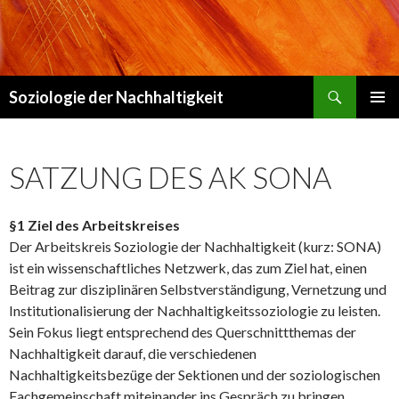
Suchen
Soziologie der Nachhaltigkeit
ZUM
PRIMÄR
INHALT
MENÜ
SPRINGEN
SATZUNG DES AK SONA
§1 Ziel des Arbeitskreises
Der Arbeitskreis Soziologie der Nachhaltigkeit (kurz: SONA)
ist ein wissenschaftliches Netzwerk, das zum Ziel hat, einen
Beitrag zur disziplinären Selbstverständigung, Vernetzung und
Institutionalisierung der Nachhaltigkeitssoziologie zu leisten.
Sein Fokus liegt entsprechend des Querschnittthemas der
Nachhaltigkeit darauf, die verschiedenen
Nachhaltigkeitsbezüge der Sektionen und der soziologischen
Fachgemeinschaft miteinander ins Gespräch zu bringen.